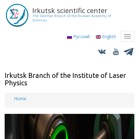
Skip
Irkutsk scientific center
to
The Siberian Branch of the Russian Academy of
main
Sciences
content
Русский
English
Toggl
navig
Irkutsk Branch of the Institute of Laser
Physics
Home
Breadcrumb