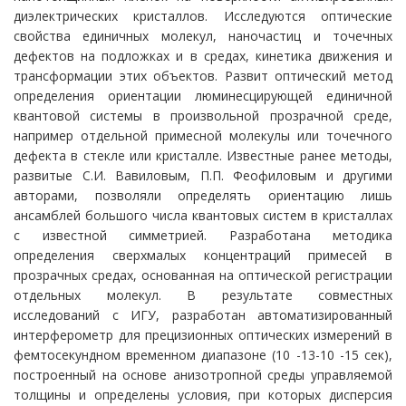
диэлектрических кристаллов. Исследуются оптические
свойства единичных молекул, наночастиц и точечных
дефектов на подложках и в средах, кинетика движения и
трансформации этих объектов. Развит оптический метод
определения ориентации люминесцирующей единичной
квантовой системы в произвольной прозрачной среде,
например отдельной примесной молекулы или точечного
дефекта в стекле или кристалле. Известные ранее методы,
развитые С.И. Вавиловым, П.П. Феофиловым и другими
авторами, позволяли определять ориентацию лишь
ансамблей большого числа квантовых систем в кристаллах
с известной симметрией. Разработана методика
определения сверхмалых концентраций примесей в
прозрачных средах, основанная на оптической регистрации
отдельных молекул. В результате совместных
исследований с ИГУ, разработан автоматизированный
интерферометр для прецизионных оптических измерений в
фемтосекундном временном диапазоне (10 -13-10 -15 сек),
построенный на основе анизотропной среды управляемой
толщины и определены условия, при которых дисперсия