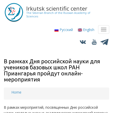
Skip
Irkutsk scientific center
to
The Siberian Branch of the Russian Academy of
main
Sciences
content
Русский
English
Toggl
navig
В рамках Дня российской науки для
учеников базовых школ РАН
Приангарья пройдут онлайн-
мероприятия
Home
Breadcrumb
В рамках мероприятий, посвященных Дню российской
науки, молодые ученые академических учреждений региона