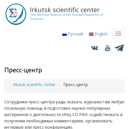
Skip
Irkutsk scientific center
to
The Siberian Branch of the Russian Academy of
main
Sciences
content
Русский
English
Toggl
navig
Пресс-центр
Irkutsk scientific center
Пресс-центр
Breadcrumb
Сотрудники пресс-центра рады оказать журналистам любую
посильную помощь в подготовке научно-популярных
материалов о деятельности ИНЦ СО РАН: содействовать в
получении необходимых комментариев, организовать
интервью или пресс-конференцию.