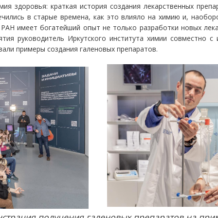
мия здоровья: краткая история создания лекарственных препар
ечились в старые времена, как это влияло на химию и, наоборо
РАН имеет богатейший опыт не только разработки новых лекар
ятия руководитель Иркутского института химии совместно с и
азали примеры создания галеновых препаратов.
нстрация получения галеновых препаратов на при