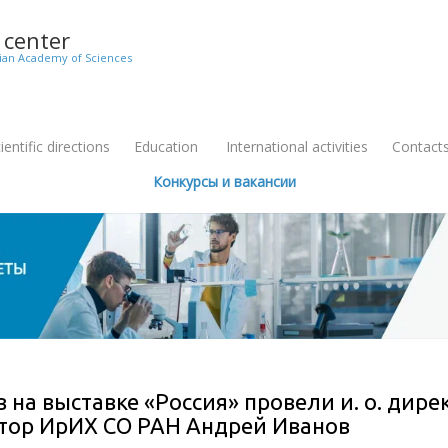
c center
sian Academy of Sciences
entific directions
Education
International activities
Contact
+
Конкурсы и вакансии
 на выставке «Россия» провели и. о. дир
ктор ИрИХ СО РАН Андрей Иванов