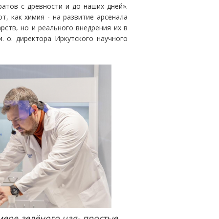
атов с древности и до наших дней».
т, как химия - на развитие арсенала
ств, но и реального внедрения их в
. о. директора Иркутского научного
мере зелёного чая- простые