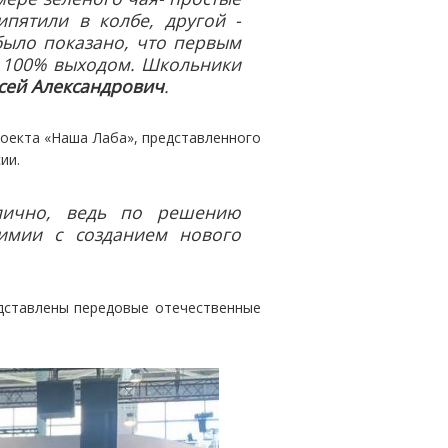
пятили в колбе, другой -
было показано, что первым
и 100% выходом. Школьники
сей Александрович
.
роекта «Наша Лаба», представленного
ии.
олично, ведь по решению
имии с созданием нового
едставлены передовые отечественные