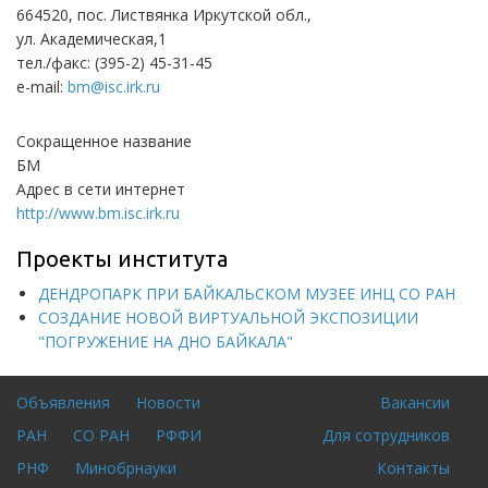
664520, пос. Листвянка Иркутской обл.,
ул. Академическая,1
тел./факс: (395-2) 45-31-45
e-mail:
bm@isc.irk.ru
Сокращенное название
БМ
Адрес в сети интернет
http://www.bm.isc.irk.ru
Проекты института
ДЕНДРОПАРК ПРИ БАЙКАЛЬСКОМ МУЗЕЕ ИНЦ СО РАН
СОЗДАНИЕ НОВОЙ ВИРТУАЛЬНОЙ ЭКСПОЗИЦИИ
"ПОГРУЖЕНИЕ НА ДНО БАЙКАЛА"
Объявления
Новости
Вакансии
Footer
Для
РАН
СО РАН
РФФИ
Для сотрудников
menu
входа
на
РНФ
Минобрнауки
Контакты