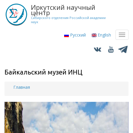
Перейти
Иркутский научный
к
центр
основному
Сибирского отделения Российской академии
наук
содержанию
Русский
English
Toggl
navig
Байкальский музей ИНЦ
Главная
Строка
навигации