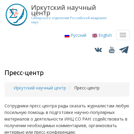
Перейти
Иркутский научный
к
центр
основному
Сибирского отделения Российской академии
наук
содержанию
Русский
English
Toggl
navig
Пресс-центр
Иркутский научный центр
Пресс-центр
Строка
навигации
Сотрудники пресс-центра рады оказать журналистам любую
посильную помощь в подготовке научно-популярных
материалов о деятельности ИНЦ СО РАН: содействовать в
получении необходимых комментариев, организовать
интервью или пресс-конференцию.