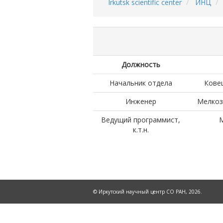
Irkutsk scientific center
ИНЦ
Breadcrumb
Должность
Начальник отдела
Кове
Инженер
Мелкоз
Ведущий программист,
к.т.н.
© Иркутский научный центр СО РАН, 2026.