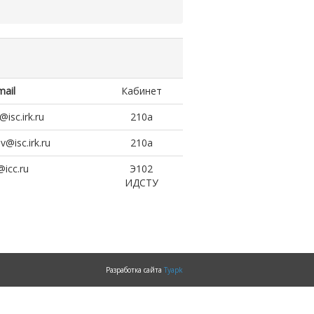
mail
Кабинет
@isc.irk.ru
210а
@isc.irk.ru
210а
@icc.ru
Э102
ИДСТУ
Разработка сайта
Tyapk