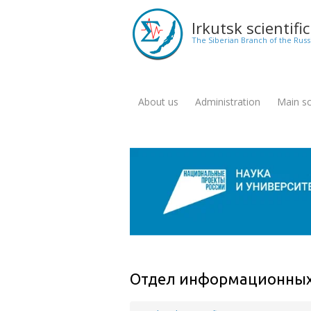
Skip
to
Irkutsk scientifi
main
The Siberian Branch of the Rus
content
About us
Administration
Main sci
Меню
для
англоязычной
версии
сайта
Отдел информационных