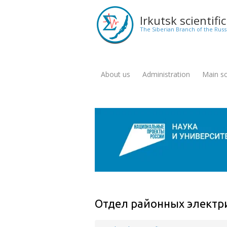
Skip
to
Irkutsk scientifi
main
The Siberian Branch of the Rus
content
About us
Administration
Main sci
Меню
для
англоязычной
версии
сайта
Отдел районных электр