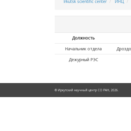
Irkutsk scientific center
ИНЦ
Breadcrumb
Должность
Начальник отдела
Дроздо
Дежурный РЭС
© Иркутский научный центр СО РАН, 2026.