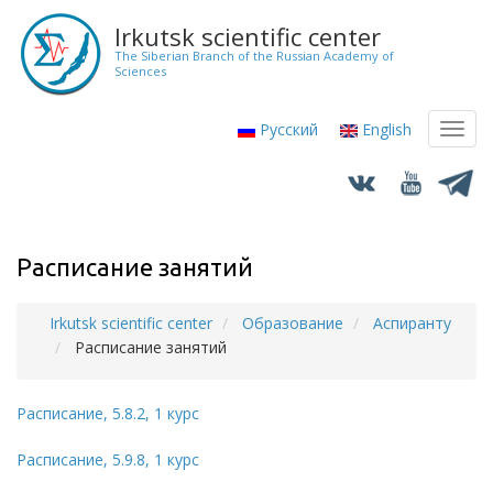
Skip
Irkutsk scientific center
to
The Siberian Branch of the Russian Academy of
main
Sciences
content
Русский
English
Toggl
navig
Расписание занятий
Irkutsk scientific center
Образование
Аспиранту
Breadcrumb
Расписание занятий
Расписание, 5.8.2, 1 курс
Расписание, 5.9.8, 1 курс