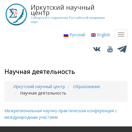
Перейти
Иркутский научный
к
центр
основному
Сибирского отделения Российской академии
наук
содержанию
Русский
English
Toggl
navig
Научная деятельность
Иркутский научный центр
Образование
Строка
Научная деятельность
навигации
Межрегиональная научно-практическая конференция с
международным участием