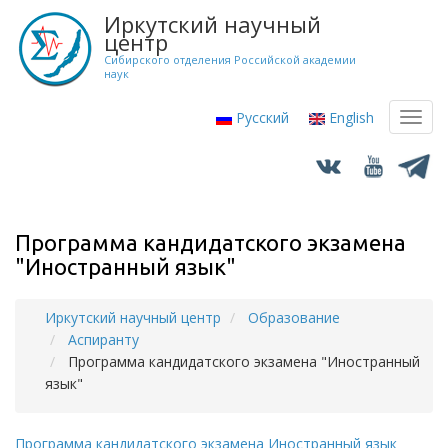
Перейти
Иркутский научный
к
центр
основному
Сибирского отделения Российской академии
наук
содержанию
Русский
English
Toggl
navig
Программа кандидатского экзамена
"Иностранный язык"
Иркутский научный центр
Образование
Строка
Аспиранту
навигации
Программа кандидатского экзамена "Иностранный
язык"
Программа кандидатского экзамена Иностранный язык