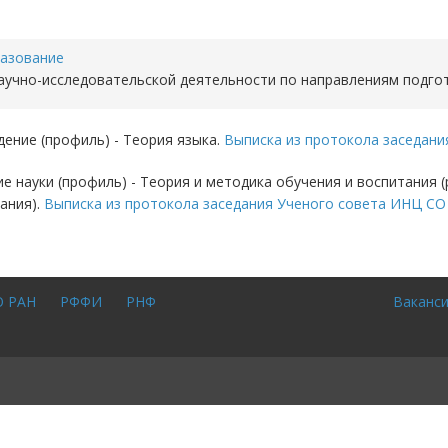
азование
учно-исследовательской деятельности по направлениям подго
дение (профиль) - Теория языка.
Выписка из протокола заседан
ие науки (профиль) - Теория и методика обучения и воспитания (
ания).
Выписка из протокола заседания Ученого совета ИНЦ СО
О РАН
РФФИ
РНФ
Ваканс
Для
входа
на
сайт