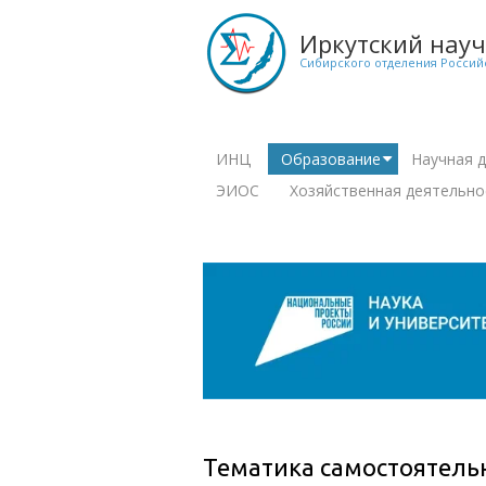
Перейти
к
Иркутский нау
основному
Сибирского отделения Россий
содержанию
ИНЦ
Образование
Научная 
+
+
Main
ЭИОС
Хозяйственная деятельно
navigation
+
Тематика самостоятель