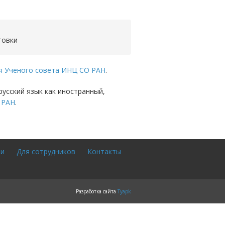
товки
ия Ученого совета ИНЦ СО РАН
.
русский язык как иностранный,
 РАН
.
ии
Для сотрудников
Контакты
Разработка сайта
Tyapk