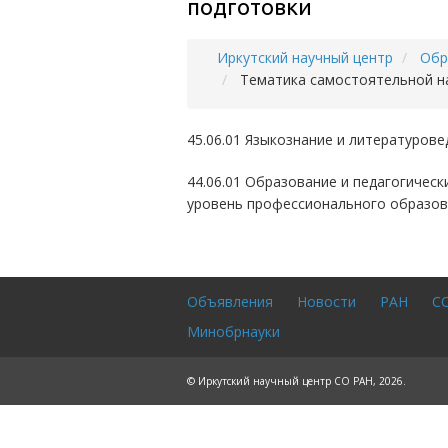
подготовки
Иркутский научный центр
Обр
Строка
Тематика самостоятельной на
навигации
45.06.01 Языкознание и литературове
44.06.01 Образование и педагогическ
уровень профессионального образов
Объявления
Новости
РАН
С
Footer
Минобрнауки
menu
© Иркутский научный центр СО РАН, 2026.