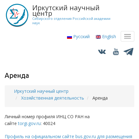
Перейти
Иркутский научный
к
центр
основному
Сибирского отделения Российской академии
наук
содержанию
Русский
English
Toggl
navig
Аренда
Иркутский научный центр
Строка
Хозяйственная деятельность
Аренда
навигации
Личный номер профиля ИНЦ СО РАН на
сайте
torgi.gov.ru
: 40024
Профиль на официальном сайте bus.gov.ru для размещения