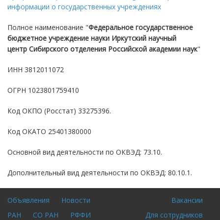
информации о государственных учреждениях
Полное наименование "
Федеральное государственное
бюджетное учреждение науки Иркутский научный
центр Сибирского отделения Российской академии наук
"
ИНН 3812011072
ОГРН 1023801759410
Код ОКПО (Росстат) 33275396.
Код ОКАТО 25401380000
Основной вид деятельности по ОКВЭД: 73.10.
Дополнительный вид деятельности по ОКВЭД: 80.10.1.
Объявления
Новости
Вакансии
Footer
Для
РАН
СО РАН
РФФИ
Для сотрудников
menu
входа