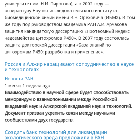
университет им. Н.И. Пирогова), а в 2002 году —
аспирантуру Научно-исследовательского института
биомедицинской химии имени В.Н. Ореховича (ИБМХ). В том
же году под руководством академика РАН А.И. Арчакова
защитил кандидатскую диссертацию «Протеомный индекс
надсемейства цитохромов Р450». В 2007 году состоялась
защита докторской диссертации «База знаний по
цитохромам Р450: разработка и применение».
Россия и Алжир наращивают сотрудничество в науке
и технологиях
Новости РАН
1 месяц 1 неделя ago
Взаимодействию в научной сфере будет способствовать
меморандум о взаимопонимании между Российской
академией наук и Алжирской академией наук и технологий.
Документ призван укрепить связи между научными
сообществами двух государств.
Создать банк технологий для ликвидации
экологического вреда предложили в РАН