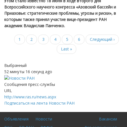
этом стало известно 18 июня в ходе второго дня
Всероссийского научного конгресса «Азовский бассейн и
Приазовье: стратегические проблемы, угрозы и риски», в
которым также принял участие вице-президент РАН
академик Владислав Панченко.
Текущая
1
Page
2
Page
3
Page
4
Page
5
Page
6
Следующая
Следующий ›
Нумерация
страниц
страница
страница
Последняя
Last »
страница
Выбранный
52 минуты 16 секунд ago
Сообщения пресс-службы
URL
http://www.ras.ru/news.aspx
Подписаться на лента Новости РАН
Объявления
Новости
Вакансии
Footer
Для