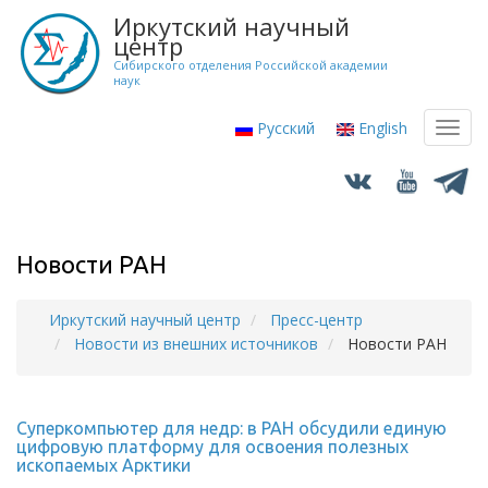
Перейти
Иркутский научный
к
центр
основному
Сибирского отделения Российской академии
наук
содержанию
Русский
English
Toggl
navig
Новости РАН
Иркутский научный центр
Пресс-центр
Строка
Новости из внешних источников
Новости РАН
навигации
Суперкомпьютер для недр: в РАН обсудили единую
цифровую платформу для освоения полезных
ископаемых Арктики