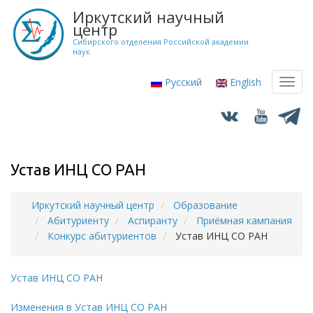
Перейти
Иркутский научный
к
центр
основному
Сибирского отделения Российской академии
наук
содержанию
Русский
English
Toggl
navig
Устав ИНЦ СО РАН
Иркутский научный центр
Образование
Строка
Абитуриенту
Аспиранту
Приёмная кампания
навигации
Конкурс абитуриентов
Устав ИНЦ СО РАН
Устав ИНЦ СО РАН
Изменения в Устав ИНЦ СО РАН