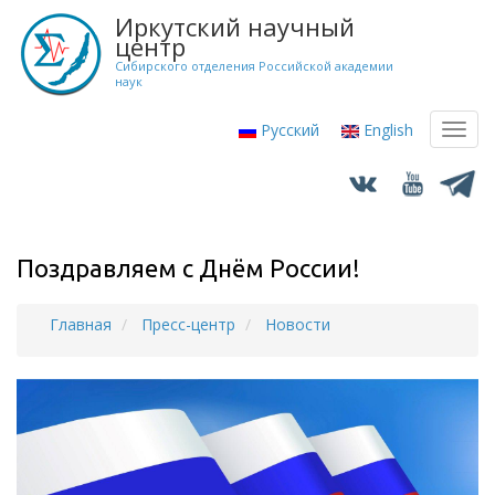
Перейти
Иркутский научный
к
центр
основному
Сибирского отделения Российской академии
наук
содержанию
Русский
English
Toggl
navig
Поздравляем с Днём России!
Главная
Пресс-центр
Новости
Строка
навигации