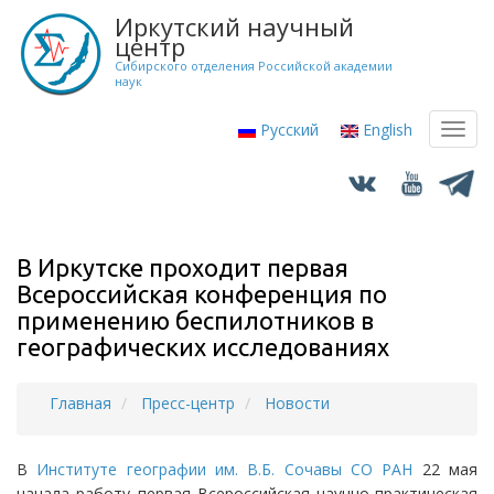
Перейти
Иркутский научный
к
центр
основному
Сибирского отделения Российской академии
наук
содержанию
Русский
English
Toggl
navig
В Иркутске проходит первая
Всероссийская конференция по
применению беспилотников в
географических исследованиях
Главная
Пресс-центр
Новости
Строка
навигации
В
Институте географии им. В.Б. Сочавы СО РАН
22 мая
начала работу первая Всероссийская научно-практическая